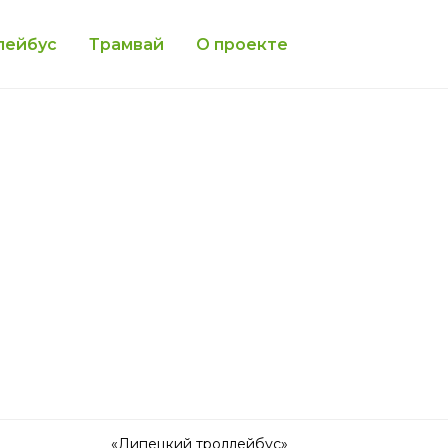
лейбус
Трамвай
О проекте
«Липецкий троллейбус»