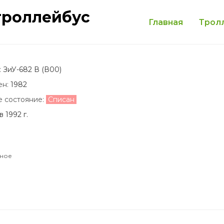
троллейбус
Главная
Трол
:
ЗиУ-682 В (В00)
ен:
1982
е состояние:
Списан
 1992 г.
сное