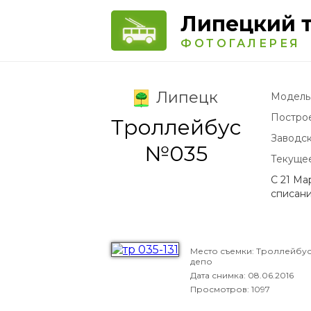
Липецкий 
ФОТОГАЛЕРЕЯ
Липецк
Модель
Постро
Троллейбус
Заводс
№035
Текуще
С 21 Ма
списани
Место съемки: Троллейбу
депо
Дата снимка:
08.06.2016
Просмотров: 1097