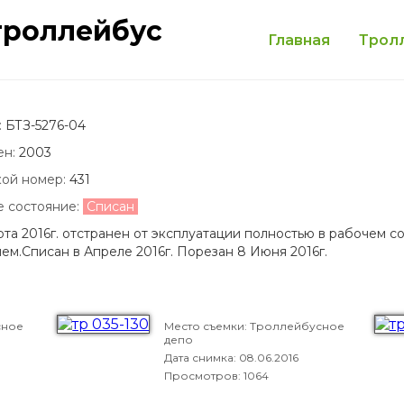
троллейбус
Главная
Трол
:
БТЗ-5276-04
ен:
2003
кой номер:
431
е состояние:
Списан
рта 2016г. отстранен от эксплуатации полностью в рабочем 
ем.Списан в Апреле 2016г. Порезан 8 Июня 2016г.
сное
Место съемки: Троллейбусное
депо
Дата снимка:
08.06.2016
Просмотров: 1064