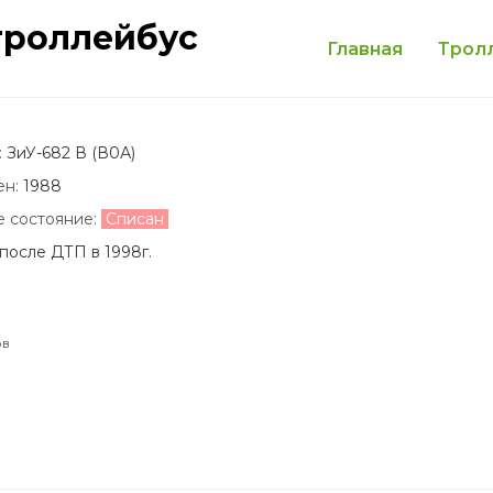
троллейбус
Главная
Трол
:
ЗиУ-682 В (В0А)
ен:
1988
е состояние:
Списан
после ДТП в 1998г.
ов