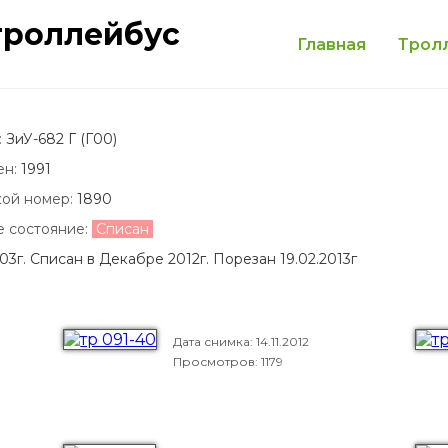
троллейбус
Главная
Трол
:
ЗиУ-682 Г (Г00)
ен:
1991
кой номер:
1890
е состояние:
Списан
03г. Списан в Декабре 2012г. Порезан 19.02.2013г
Дата снимка:
14.11.2012
Просмотров: 1179