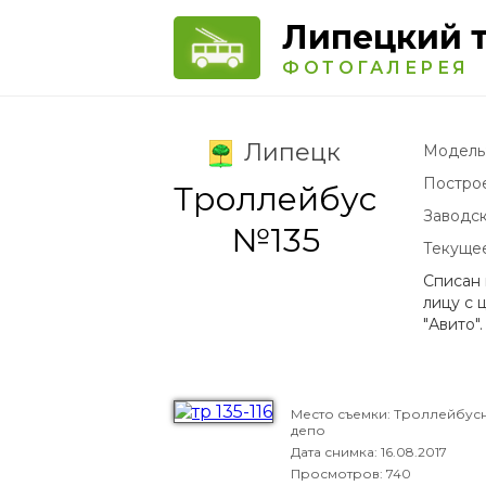
Липецкий 
ФОТОГАЛЕРЕЯ
Липецк
Модель
Постро
Троллейбус
Заводс
№135
Текуще
Списан 
лицу с 
"Авито"
Место съемки: Троллейбус
депо
Дата снимка:
16.08.2017
Просмотров: 740