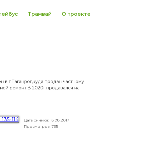
лейбус
Трамвай
О проекте
ен в г.Таганрог,куда продан частному
ной ремонт.В 2020г.продавался на
Дата снимка:
16.08.2017
Просмотров: 735