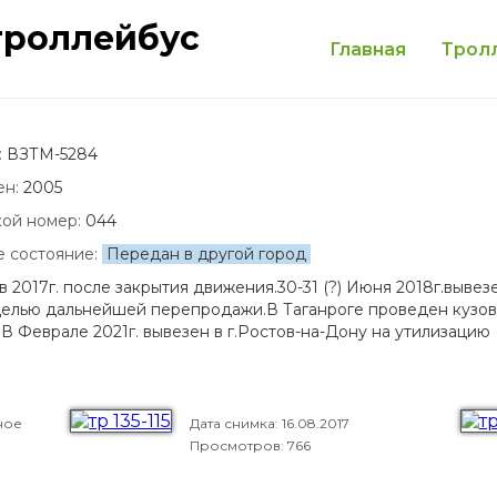
троллейбус
Главная
Трол
:
ВЗТМ-5284
ен:
2005
кой номер:
044
е состояние:
Передан в другой город
в 2017г. после закрытия движения.30-31 (?) Июня 2018г.вывез
целью дальнейшей перепродажи.В Таганроге проведен кузов
. В Феврале 2021г. вывезен в г.Ростов-на-Дону на утилизацию
ное
Дата снимка:
16.08.2017
Просмотров: 766