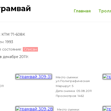
трамвай
Главная
Трол
:
КТМ 71-608К
ен:
1993
е состояние:
Списан
в декабре 2011г.
Место съемки:
ул.Полиграфическая
011
Маршрут: 5
Дата снимка:
05.08.2011
Просмотров: 1462
Место съемки: