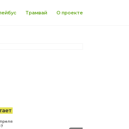
лейбус
Трамвай
О проекте
тает
Апреля
67