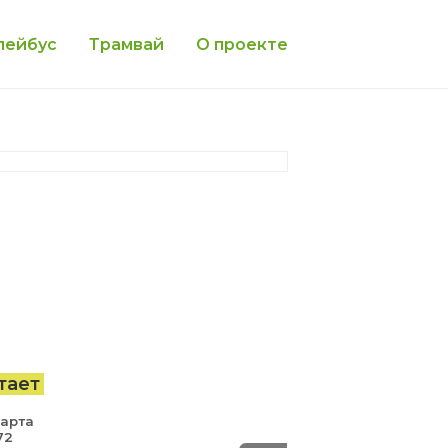
лейбус
Трамвай
О проекте
тает
Марта
72