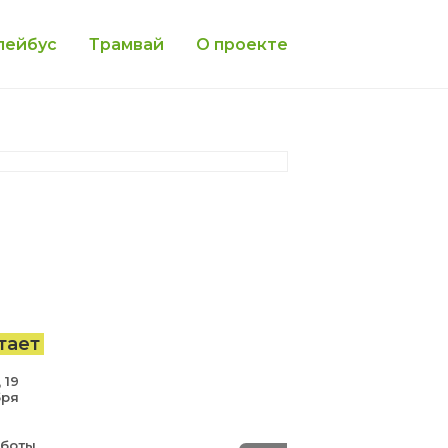
лейбус
Трамвай
О проекте
тает
 19
бря
аботы