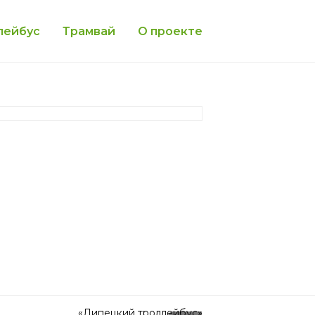
лейбус
Трамвай
О проекте
«Липецкий троллейбус»