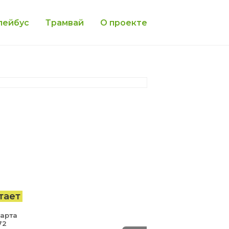
лейбус
Трамвай
О проекте
тает
Марта
72