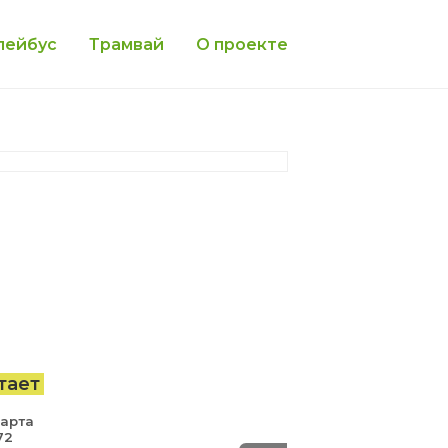
лейбус
Трамвай
О проекте
тает
Марта
72